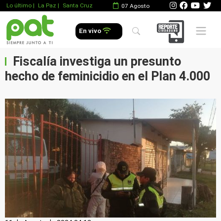
Lo último
|
La Paz |
Santa Cruz
07 Agosto
Mobile 
En vivo
Fiscalía investiga un presunto
hecho de feminicidio en el Plan 4.000