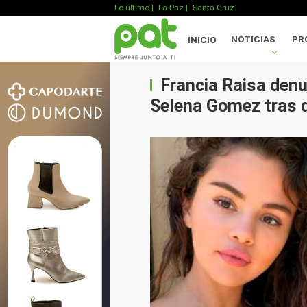
Lo último
|
La Paz |
Santa Cruz
NOTICIAS
PR
INICIO
Francia Raisa denun
Selena Gomez tras d