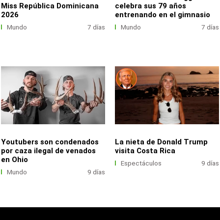
Miss República Dominicana
celebra sus 79 años
2026
entrenando en el gimnasio
Mundo
7 días
Mundo
7 días
Youtubers son condenados
La nieta de Donald Trump
por caza ilegal de venados
visita Costa Rica
en Ohio
Espectáculos
9 días
Mundo
9 días