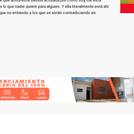
 de que ahora esté siendo acosada por cómo soy, me está
lo que nadie quiere para alguien. Y ella literalmente está ahí
sí que no entiendo a los que se están contradiciendo en