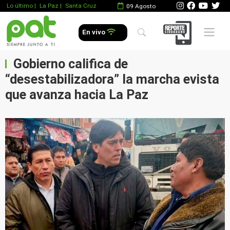
Lo último
|
La Paz |
Santa Cruz
09 Agosto
Mobile 
En vivo
Gobierno califica de
“desestabilizadora” la marcha evista
que avanza hacia La Paz