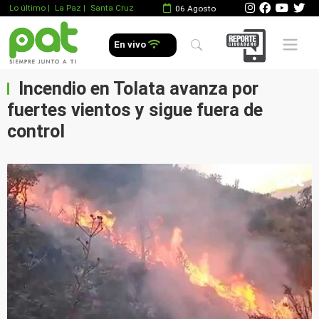
Lo último
|
La Paz |
Santa Cruz
06 Agosto
Mobile 
En vivo
Incendio en Tolata avanza por
fuertes vientos y sigue fuera de
control