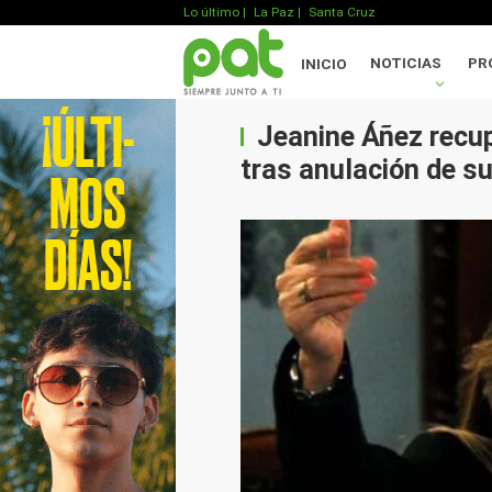
Lo último
|
La Paz |
Santa Cruz
NOTICIAS
PR
INICIO
Jeanine Áñez recup
tras anulación de s