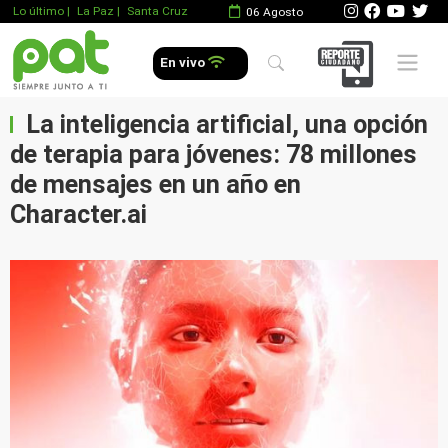
Lo último
|
La Paz |
Santa Cruz
06 Agosto
Mobile 
En vivo
La inteligencia artificial, una opción
de terapia para jóvenes: 78 millones
de mensajes en un año en
Character.ai