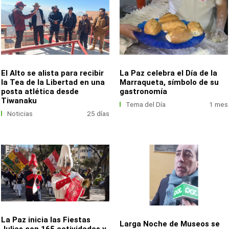
El Alto se alista para recibir
La Paz celebra el Día de la
la Tea de la Libertad en una
Marraqueta, símbolo de su
posta atlética desde
gastronomía
Tiwanaku
Tema del Día
1 mes
Noticias
25 días
La Paz inicia las Fiestas
Larga Noche de Museos se
Julias con 165 actividades y