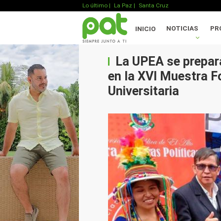
Lo último
|
La Paz |
Santa Cruz
NOTICIAS
PR
INICIO
La UPEA se prepara
en la XVI Muestra F
Universitaria