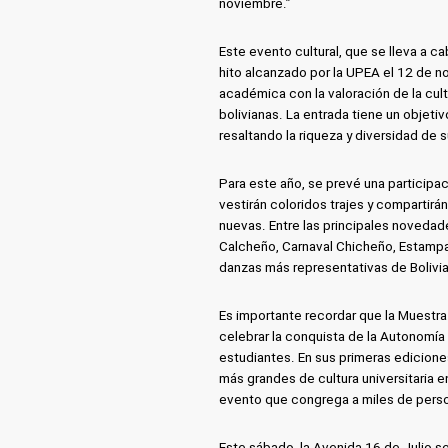
noviembre.”
Este evento cultural, que se lleva a c
hito alcanzado por la UPEA el 12 de n
académica con la valoración de la cult
bolivianas. La entrada tiene un objetiv
resaltando la riqueza y diversidad de s
Para este año, se prevé una participac
vestirán coloridos trajes y compartirá
nuevas. Entre las principales noveda
Calcheño, Carnaval Chicheño, Estampa
danzas más representativas de Bolivia
Es importante recordar que la Muestra 
celebrar la conquista de la Autonomía U
estudiantes. En sus primeras edicione
más grandes de cultura universitaria en
evento que congrega a miles de person
Este sábado, la Avenida 16 de Julio se