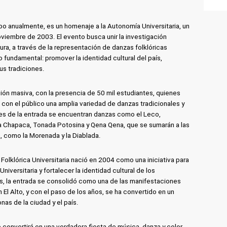
abo anualmente, es un homenaje a la Autonomía Universitaria, un
oviembre de 2003. El evento busca unir la investigación
ura, a través de la representación de danzas folklóricas
o fundamental: promover la identidad cultural del país,
us tradiciones.
ión masiva, con la presencia de 50 mil estudiantes, quienes
n con el público una amplia variedad de danzas tradicionales y
des de la entrada se encuentran danzas como el Leco,
 Chapaca, Tonada Potosina y Qena Qena, que se sumarán a las
, como la Morenada y la Diablada.
Folklórica Universitaria nació en 2004 como una iniciativa para
niversitaria y fortalecer la identidad cultural de los
s, la entrada se consolidó como una de las manifestaciones
 El Alto, y con el paso de los años, se ha convertido en un
as de la ciudad y el país.
 convertirá en una verdadera fiesta de música, danza y color,