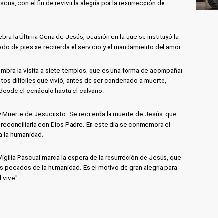
a, con el fin de revivir la alegría por la resurrección de
ebra la Última Cena de Jesús, ocasión en la que se instituyó la
avado de pies se recuerda el servicio y el mandamiento del amor.
umbra la visita a siete templos, que es una forma de acompañar
os difíciles que vivió, antes de ser condenado a muerte,
 desde el cenáculo hasta el calvario.
 y Muerte de Jesucristo. Se recuerda la muerte de Jesús, que
 reconciliarla con Dios Padre. En este día se conmemora el
a la humanidad.
Vigilia Pascual marca la espera de la resurreción de Jesús, que
os pecados de la humanidad. Es el motivo de gran alegría para
l vive".