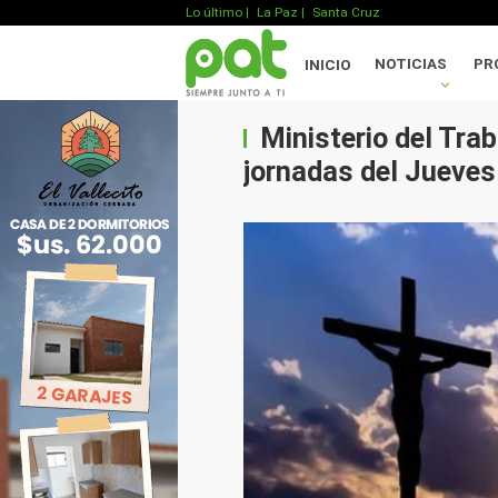
Lo último
|
La Paz |
Santa Cruz
NOTICIAS
PR
INICIO
Ministerio del Tra
jornadas del Jueves