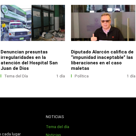
Denuncian presuntas
Diputado Alarcón califica de
irregularidades en la
“impunidad inaceptable” las
atención del Hospital San
liberaciones en el caso
Juan de Dios
maletas
Tema del Día
1 día
Política
1 día
NOTICIAS
Tema del día
n cada lugar
Noticias