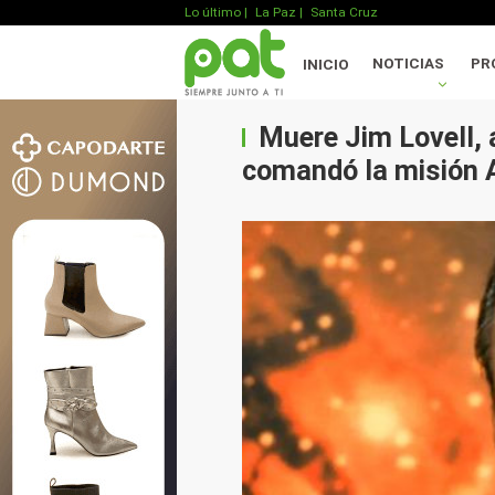
Lo último
|
La Paz |
Santa Cruz
NOTICIAS
PR
INICIO
Muere Jim Lovell,
comandó la misión 