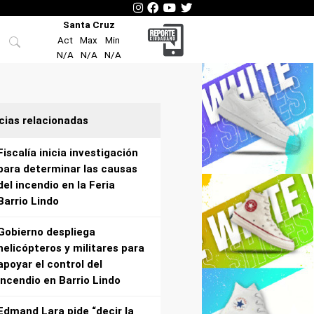
Santa Cruz
Act
Max
Min
N/A
N/A
N/A
cias relacionadas
Fiscalía inicia investigación
para determinar las causas
del incendio en la Feria
Barrio Lindo
Gobierno despliega
helicópteros y militares para
apoyar el control del
incendio en Barrio Lindo
Edmand Lara pide “decir la