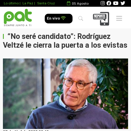
Lo último
|
La Paz |
Santa Cruz
05 Agosto
Mobile 
En vivo
“No seré candidato”: Rodríguez
Veltzé le cierra la puerta a los evistas