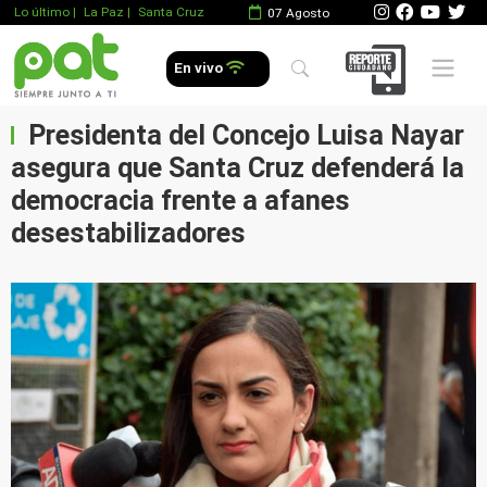
Lo último
|
La Paz |
Santa Cruz
07 Agosto
Mobile 
En vivo
Presidenta del Concejo Luisa Nayar
asegura que Santa Cruz defenderá la
democracia frente a afanes
desestabilizadores