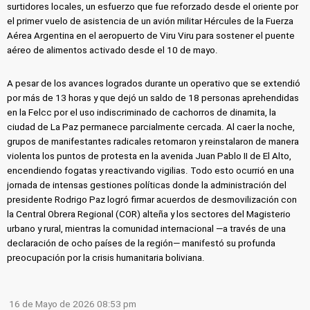
surtidores locales, un esfuerzo que fue reforzado desde el oriente por
el primer vuelo de asistencia de un avión militar Hércules de la Fuerza
Aérea Argentina en el aeropuerto de Viru Viru para sostener el puente
aéreo de alimentos activado desde el 10 de mayo.
A pesar de los avances logrados durante un operativo que se extendió
por más de 13 horas y que dejó un saldo de 18 personas aprehendidas
en la Felcc por el uso indiscriminado de cachorros de dinamita, la
ciudad de La Paz permanece parcialmente cercada. Al caer la noche,
grupos de manifestantes radicales retomaron y reinstalaron de manera
violenta los puntos de protesta en la avenida Juan Pablo II de El Alto,
encendiendo fogatas y reactivando vigilias. Todo esto ocurrió en una
jornada de intensas gestiones políticas donde la administración del
presidente Rodrigo Paz logró firmar acuerdos de desmovilización con
la Central Obrera Regional (COR) alteña y los sectores del Magisterio
urbano y rural, mientras la comunidad internacional —a través de una
declaración de ocho países de la región— manifestó su profunda
preocupación por la crisis humanitaria boliviana.
16 de Mayo de 2026 08:53 pm