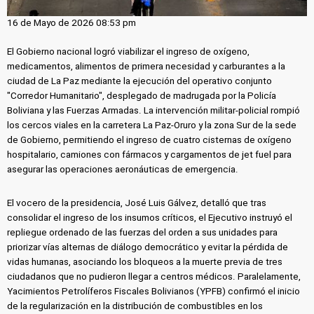
16 de Mayo de 2026 08:53 pm
El Gobierno nacional logró viabilizar el ingreso de oxígeno,
medicamentos, alimentos de primera necesidad y carburantes a la
ciudad de La Paz mediante la ejecución del operativo conjunto
"Corredor Humanitario", desplegado de madrugada por la Policía
Boliviana y las Fuerzas Armadas. La intervención militar-policial rompió
los cercos viales en la carretera La Paz-Oruro y la zona Sur de la sede
de Gobierno, permitiendo el ingreso de cuatro cisternas de oxígeno
hospitalario, camiones con fármacos y cargamentos de jet fuel para
asegurar las operaciones aeronáuticas de emergencia.
El vocero de la presidencia, José Luis Gálvez, detalló que tras
consolidar el ingreso de los insumos críticos, el Ejecutivo instruyó el
repliegue ordenado de las fuerzas del orden a sus unidades para
priorizar vías alternas de diálogo democrático y evitar la pérdida de
vidas humanas, asociando los bloqueos a la muerte previa de tres
ciudadanos que no pudieron llegar a centros médicos. Paralelamente,
Yacimientos Petrolíferos Fiscales Bolivianos (YPFB) confirmó el inicio
de la regularización en la distribución de combustibles en los