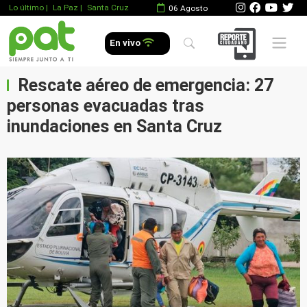
Lo último
|
La Paz |
Santa Cruz
06 Agosto
Mobile 
En vivo
Rescate aéreo de emergencia: 27
personas evacuadas tras
inundaciones en Santa Cruz