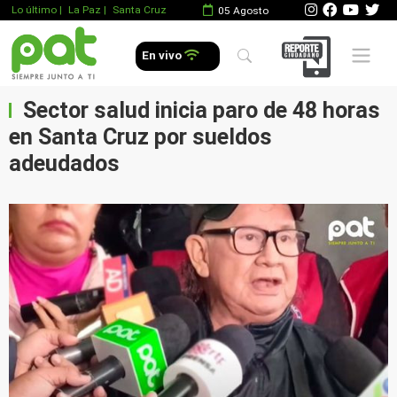
Lo último
|
La Paz |
Santa Cruz
05 Agosto
Mobile 
En vivo
Sector salud inicia paro de 48 horas
en Santa Cruz por sueldos
adeudados