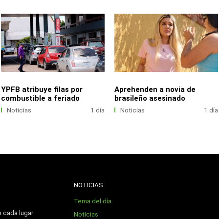
YPFB atribuye filas por
Aprehenden a novia de
combustible a feriado
brasileño asesinado
Noticias
1 día
Noticias
1 día
NOTICIAS
Tema del día
n cada lugar
Noticias