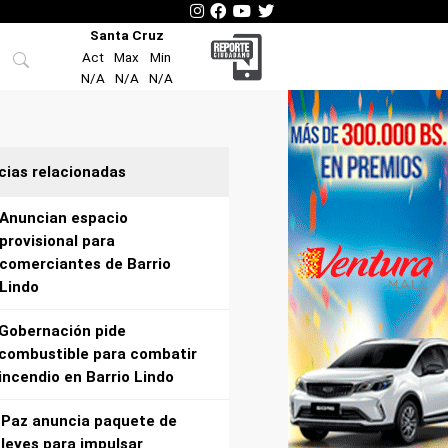
Santa Cruz
Act
Max
Min
N/A
N/A
N/A
cias relacionadas
Anuncian espacio
provisional para
comerciantes de Barrio
Lindo
Gobernación pide
combustible para combatir
incendio en Barrio Lindo
Paz anuncia paquete de
leyes para impulsar