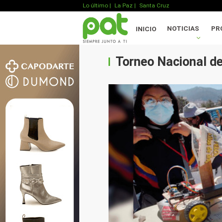
Lo último
|
La Paz |
Santa Cruz
NOTICIAS
PR
INICIO
Torneo Nacional de 