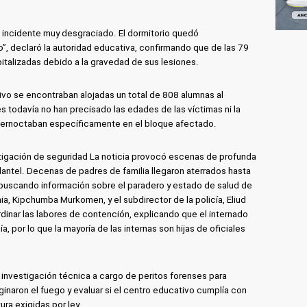
 incidente muy desgraciado. El dormitorio quedó
, declaró la autoridad educativa, confirmando que de las 79
talizadas debido a la gravedad de sus lesiones.
ivo se encontraban alojadas un total de 808 alumnas al
s todavía no han precisado las edades de las víctimas ni la
pernoctaban específicamente en el bloque afectado.
stigación de seguridad La noticia provocó escenas de profunda
lantel. Decenas de padres de familia llegaron aterrados hasta
o buscando información sobre el paradero y estado de salud de
enia, Kipchumba Murkomen, y el subdirector de la policía, Eliud
ordinar las labores de contención, explicando que el internado
a, por lo que la mayoría de las internas son hijas de oficiales
a investigación técnica a cargo de peritos forenses para
inaron el fuego y evaluar si el centro educativo cumplía con
ura exigidas por ley.