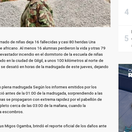
rnado de niñas deja 16 fallecidas y casi 80 heridas Una
e africano. Al menos 16 alumnas perdieron la vida y otras 79
 devastador incendio en el dormitorio de la escuela de niñas
do en la ciudad de Gilgil, a unos 100 kilómetros al norte de
stro se desató en horas de la madrugada de este jueves, dejando
n plena madrugada Según los informes emitidos por los
ció antes de la 01:00 de la madrugada, sorprendiendo a las
mas se propagaron con extrema rapidez por el pabellón de
eto cerca de las 03:00 de la mañana, cuando la
a a escombros.
ius Migos Ogamba, brindó el reporte oficial de los daños ante