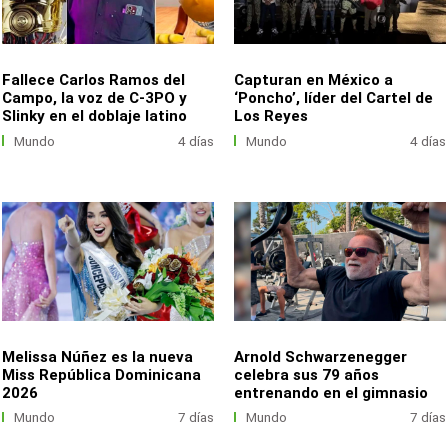
Fallece Carlos Ramos del
Capturan en México a
Campo, la voz de C-3PO y
‘Poncho’, líder del Cartel de
Slinky en el doblaje latino
Los Reyes
Mundo
4 días
Mundo
4 días
Melissa Núñez es la nueva
Arnold Schwarzenegger
Miss República Dominicana
celebra sus 79 años
2026
entrenando en el gimnasio
Mundo
7 días
Mundo
7 días