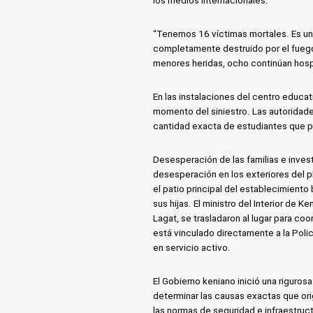
los medios internacionales:
“Tenemos 16 víctimas mortales. Es un
completamente destruido por el fuego”
menores heridas, ocho continúan hospi
En las instalaciones del centro educat
momento del siniestro. Las autoridade
cantidad exacta de estudiantes que 
Desesperación de las familias e inve
desesperación en los exteriores del p
el patio principal del establecimient
sus hijas. El ministro del Interior de K
Lagat, se trasladaron al lugar para co
está vinculado directamente a la Policí
en servicio activo.
El Gobierno keniano inició una riguros
determinar las causas exactas que orig
las normas de seguridad e infraestruct