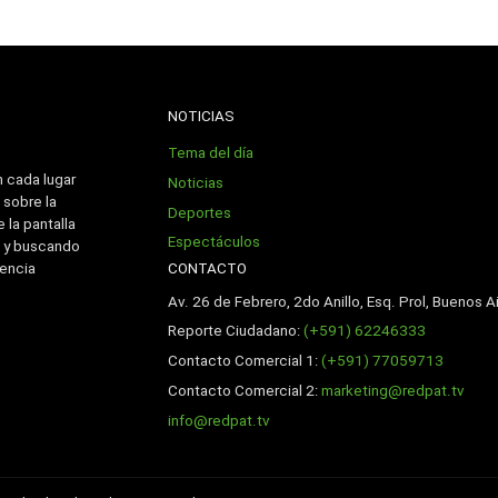
NOTICIAS
Tema del día
n cada lugar
Noticias
 sobre la
Deportes
 la pantalla
Espectáculos
 y buscando
CONTACTO
iencia
Av. 26 de Febrero, 2do Anillo, Esq. Prol, Buenos Ai
Reporte Ciudadano:
(+591) 62246333
Contacto Comercial 1:
(+591) 77059713
Contacto Comercial 2:
marketing@redpat.tv
info@redpat.tv