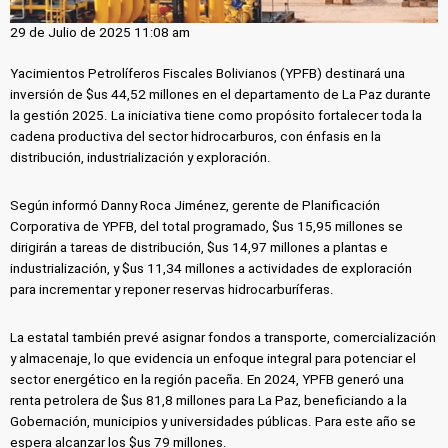
29 de Julio de 2025 11:08 am
Yacimientos Petrolíferos Fiscales Bolivianos (YPFB) destinará una
inversión de $us 44,52 millones en el departamento de La Paz durante
la gestión 2025. La iniciativa tiene como propósito fortalecer toda la
cadena productiva del sector hidrocarburos, con énfasis en la
distribución, industrialización y exploración.
Según informó Danny Roca Jiménez, gerente de Planificación
Corporativa de YPFB, del total programado, $us 15,95 millones se
dirigirán a tareas de distribución, $us 14,97 millones a plantas e
industrialización, y $us 11,34 millones a actividades de exploración
para incrementar y reponer reservas hidrocarburíferas.
La estatal también prevé asignar fondos a transporte, comercialización
y almacenaje, lo que evidencia un enfoque integral para potenciar el
sector energético en la región paceña. En 2024, YPFB generó una
renta petrolera de $us 81,8 millones para La Paz, beneficiando a la
Gobernación, municipios y universidades públicas. Para este año se
espera alcanzar los $us 79 millones.