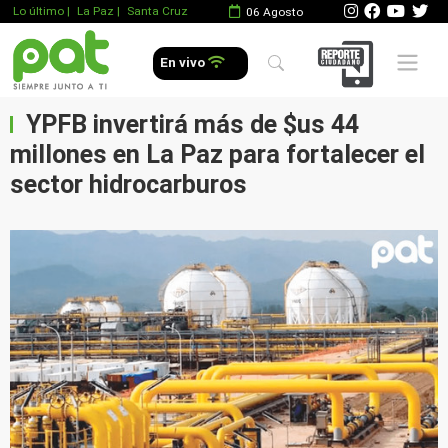
Lo último
|
La Paz |
Santa Cruz
06 Agosto
Mobile 
En vivo
YPFB invertirá más de $us 44
millones en La Paz para fortalecer el
sector hidrocarburos