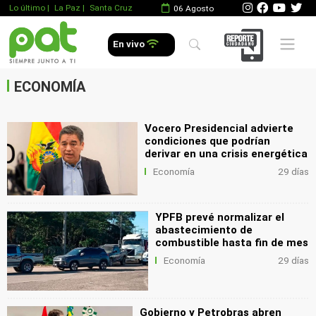
Lo último
|
La Paz |
Santa Cruz
06 Agosto
.
Mobile 
En vivo
.
.
ECONOMÍA
Vocero Presidencial advierte
condiciones que podrían
derivar en una crisis energética
Economía
29 días
YPFB prevé normalizar el
abastecimiento de
combustible hasta fin de mes
Economía
29 días
Gobierno y Petrobras abren