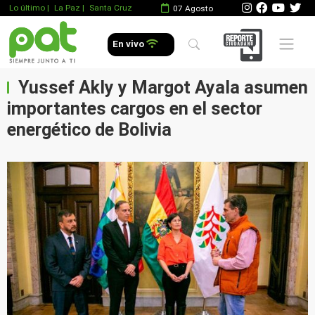
Lo último
|
La Paz |
Santa Cruz
07 Agosto
Mobile 
En vivo
Yussef Akly y Margot Ayala asumen
importantes cargos en el sector
energético de Bolivia