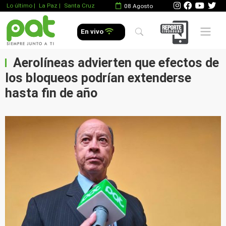
Lo último
|
La Paz |
Santa Cruz
08 Agosto
Mobile 
En vivo
Aerolíneas advierten que efectos de
los bloqueos podrían extenderse
hasta fin de año