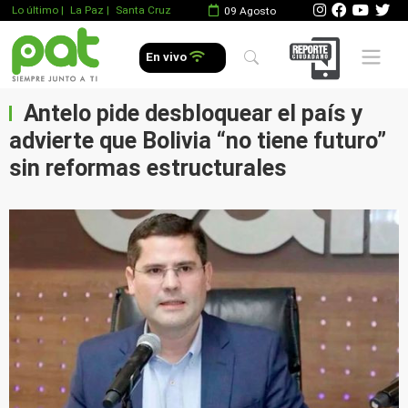
Lo último
|
La Paz |
Santa Cruz
09 Agosto
Mobile 
En vivo
Antelo pide desbloquear el país y
advierte que Bolivia “no tiene futuro”
sin reformas estructurales