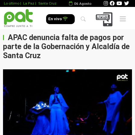
Lo último
|
La Paz |
Santa Cruz
06 Agosto
Mobile 
En vivo
APAC denuncia falta de pagos por
parte de la Gobernación y Alcaldía de
Santa Cruz