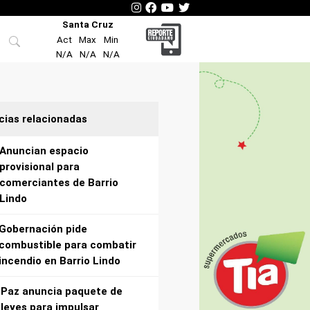
Santa Cruz
Act
Max
Min
N/A
N/A
N/A
cias relacionadas
Anuncian espacio
provisional para
comerciantes de Barrio
Lindo
Gobernación pide
combustible para combatir
incendio en Barrio Lindo
Paz anuncia paquete de
leyes para impulsar