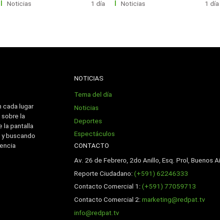
Noticias
1 día
Noticias
1 día
NOTICIAS
Tema del día
n cada lugar
Noticias
 sobre la
Deportes
 la pantalla
Espectáculos
 y buscando
CONTACTO
iencia
Av. 26 de Febrero, 2do Anillo, Esq. Prol, Buenos Ai
Reporte Ciudadano:
(+591) 62246333
Contacto Comercial 1:
(+591) 77059713
Contacto Comercial 2:
marketing@redpat.tv
info@redpat.tv