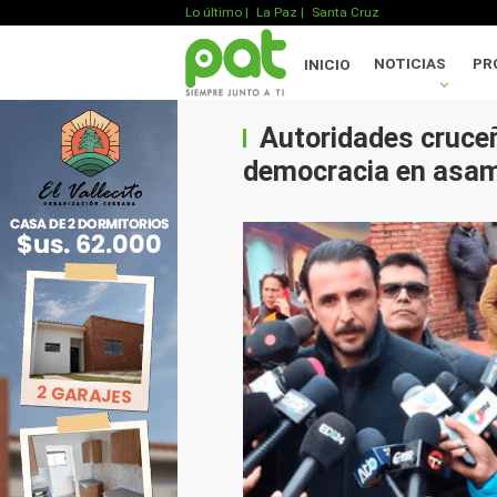
Lo último
|
La Paz |
Santa Cruz
NOTICIAS
PR
INICIO
Autoridades cruceñ
democracia en asam