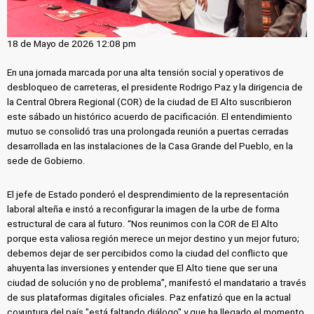
18 de Mayo de 2026 12:08 pm
En una jornada marcada por una alta tensión social y operativos de
desbloqueo de carreteras, el presidente Rodrigo Paz y la dirigencia de
la Central Obrera Regional (COR) de la ciudad de El Alto suscribieron
este sábado un histórico acuerdo de pacificación. El entendimiento
mutuo se consolidó tras una prolongada reunión a puertas cerradas
desarrollada en las instalaciones de la Casa Grande del Pueblo, en la
sede de Gobierno.
El jefe de Estado ponderó el desprendimiento de la representación
laboral alteña e instó a reconfigurar la imagen de la urbe de forma
estructural de cara al futuro. “Nos reunimos con la COR de El Alto
porque esta valiosa región merece un mejor destino y un mejor futuro;
debemos dejar de ser percibidos como la ciudad del conflicto que
ahuyenta las inversiones y entender que El Alto tiene que ser una
ciudad de solución y no de problema”, manifestó el mandatario a través
de sus plataformas digitales oficiales. Paz enfatizó que en la actual
coyuntura del país "está faltando diálogo" y que ha llegado el momento