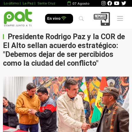
Lo último
|
La Paz |
Santa Cruz
07 Agosto
Mobile 
En vivo
Presidente Rodrigo Paz y la COR de
El Alto sellan acuerdo estratégico:
"Debemos dejar de ser percibidos
como la ciudad del conflicto"