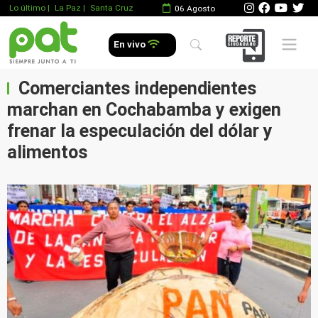
Lo último
|
La Paz |
Santa Cruz
06 Agosto
Mobile 
En vivo
Comerciantes independientes
marchan en Cochabamba y exigen
frenar la especulación del dólar y
alimentos