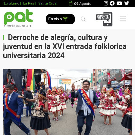
Lo último
|
La Paz |
Santa Cruz
09 Agosto
Mobile 
En vivo
Derroche de alegría, cultura y
juventud en la XVI entrada folklorica
universitaria 2024