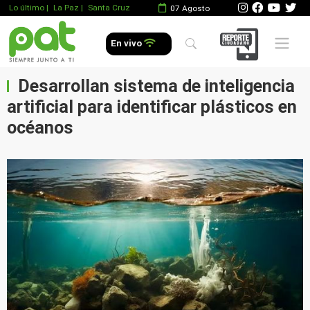
Lo último
|
La Paz |
Santa Cruz
07 Agosto
Mobile 
En vivo
Desarrollan sistema de inteligencia
artificial para identificar plásticos en
océanos