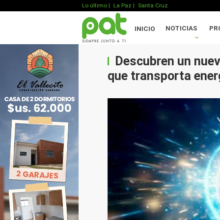
Lo último
|
La Paz |
Santa Cruz
NOTICIAS
PR
INICIO
Descubren un nuevo
que transporta energ