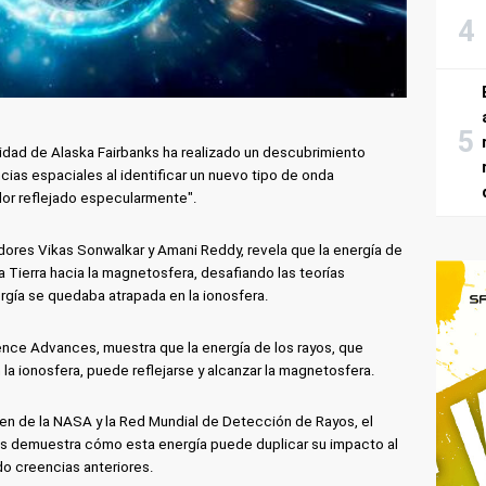
sidad de Alaska Fairbanks ha realizado un descubrimiento
cias espaciales al identificar un nuevo tipo de onda
or reflejado especularmente".
adores Vikas Sonwalkar y Amani Reddy, revela que la energía de
 Tierra hacia la magnetosfera, desafiando las teorías
rgía se quedaba atrapada en la ionosfera.
ience Advances, muestra que la energía de los rayos, que
a ionosfera, puede reflejarse y alcanzar la magnetosfera.
len de la NASA y la Red Mundial de Detección de Rayos, el
cos demuestra cómo esta energía puede duplicar su impacto al
do creencias anteriores.