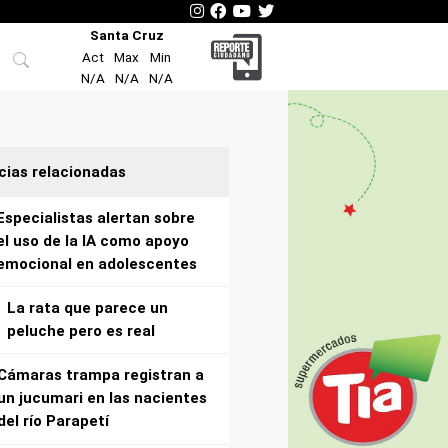
Santa Cruz
Act
Max
Min
N/A
N/A
N/A
cias relacionadas
Especialistas alertan sobre
el uso de la IA como apoyo
emocional en adolescentes
La rata que parece un
peluche pero es real
Cámaras trampa registran a
un jucumari en las nacientes
del río Parapetí