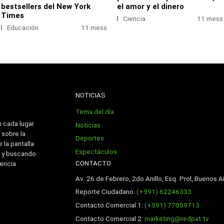
bestsellers del New York
el amor y el dinero
Times
Ciencia
11 mess
Educación
11 mess
NOTICIAS
Tema del día
n cada lugar
Noticias
 sobre la
Deportes
 la pantalla
Espectáculos
 y buscando
CONTACTO
iencia
Av. 26 de Febrero, 2do Anillo, Esq. Prol, Buenos Ai
Reporte Ciudadano:
(+591) 62246333
Contacto Comercial 1:
(+591) 77059713
Contacto Comercial 2:
marketing@redpat.tv