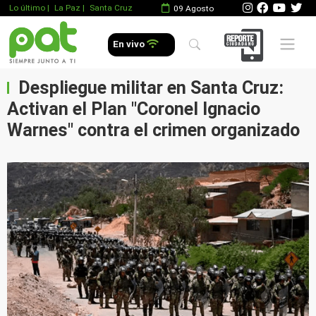
Lo último
|
La Paz |
Santa Cruz
09 Agosto
Mobile 
En vivo
Despliegue militar en Santa Cruz:
Activan el Plan "Coronel Ignacio
Warnes" contra el crimen organizado