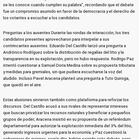
se les conoce cuando cumplen su palabra”, recordando que el debate
fue un compromiso asumido en favor de la democracia y el derecho de
los votantes a escuchar a los candidatos.
Preguntas a los ausentes Durante las rondas de interacción, los tres
candidatos presentes aprovecharon para interpelar a sus
contrincantes ausentes. Eduardo Del Castillo lanzó una pregunta a
Andrónico Rodríguez sobre la distribución de regalías del litio y la
transparencia en su explotación, pero no hubo respuesta. Rodrigo Paz
intentó cuestionar a Samuel Doria Medina sobre su propuesta tributaria
y medidas para gremiales, sin que pudiera escucharse la voz del
aludido. Incluso Pavel Aracena planteó una pregunta a Tuto Quiroga,
que quedó en el aire.
Estas alusiones sirvieron también como plataforma para reforzar los
discursos. Del Castillo acusó a sus rivales de representar intereses
que buscan privatizar los recursos naturales y beneficiar a pequeños
grupos de poder; Aracena insistió en su propuesta de un referéndum
departamental para autorizar la explotación inmediata del 3% del litio,
generando ingresos urgentes para la economía; y Paz cuestionó la
coherencia de quienes, según dijo, habían exigido este debate, pero