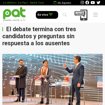
Lo último
|
La Paz |
Santa Cruz
06 Agosto
Mobile 
En vivo
El debate termina con tres
candidatos y preguntas sin
respuesta a los ausentes