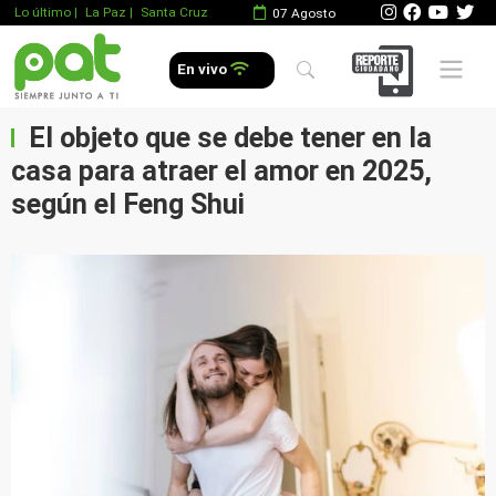
Lo último
|
La Paz |
Santa Cruz
07 Agosto
Mobile 
En vivo
El objeto que se debe tener en la
casa para atraer el amor en 2025,
según el Feng Shui