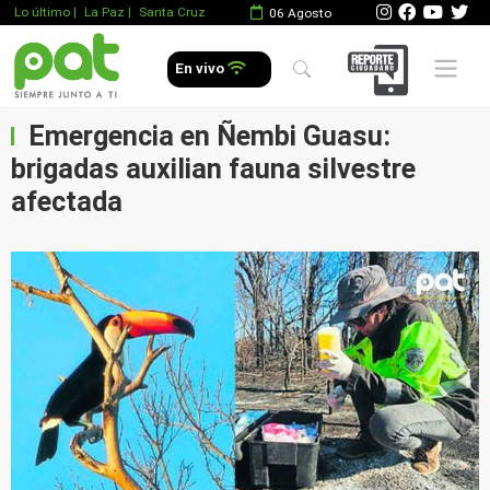
Lo último
|
La Paz |
Santa Cruz
06 Agosto
Mobile 
En vivo
Emergencia en Ñembi Guasu:
brigadas auxilian fauna silvestre
afectada