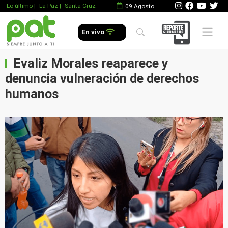
Lo último
|
La Paz |
Santa Cruz
09 Agosto
Mobile 
En vivo
Evaliz Morales reaparece y
denuncia vulneración de derechos
humanos