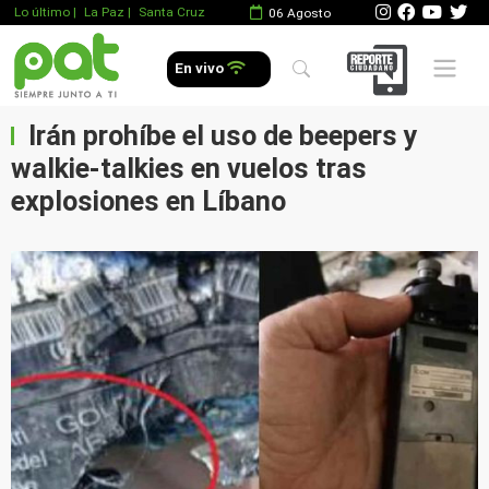
Lo último
|
La Paz |
Santa Cruz
06 Agosto
Mobile 
En vivo
Irán prohíbe el uso de beepers y
walkie-talkies en vuelos tras
explosiones en Líbano