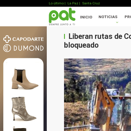
Lo último
|
La Paz |
Santa Cruz
NOTICIAS
PR
INICIO
Liberan rutas de C
bloqueado