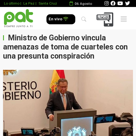
Lo último
|
La Paz |
Santa Cruz
06 Agosto
Mobile 
En vivo
Ministro de Gobierno vincula
amenazas de toma de cuarteles con
una presunta conspiración