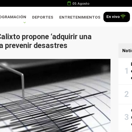
05 Agosto
En vivo
OGRAMACIÓN
DEPORTES
ENTRETENIMIENTOS
lixto propone ‘adquirir una
a prevenir desastres
Noti