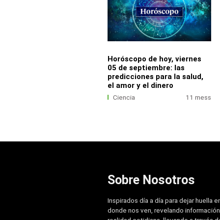
Horóscopo de hoy, viernes
05 de septiembre: las
predicciones para la salud,
el amor y el dinero
Ciencia
11 mess
Sobre Nosotros
Inspirados día a día para dejar huella e
donde nos ven, revelando información