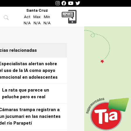
Santa Cruz
Act
Max
Min
N/A
N/A
N/A
cias relacionadas
Especialistas alertan sobre
el uso de la IA como apoyo
emocional en adolescentes
La rata que parece un
peluche pero es real
Cámaras trampa registran a
un jucumari en las nacientes
del río Parapetí