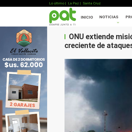
Lo último
|
La Paz |
Santa Cruz
NOTICIAS
PR
INICIO
ONU extiende misi
creciente de ataque