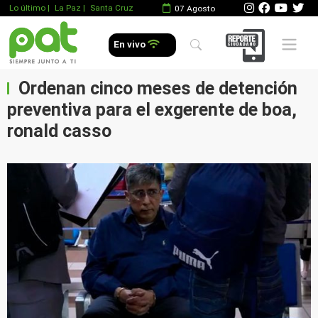
Lo último
|
La Paz |
Santa Cruz
07 Agosto
Mobile 
En vivo
Ordenan cinco meses de detención
preventiva para el exgerente de boa,
ronald casso