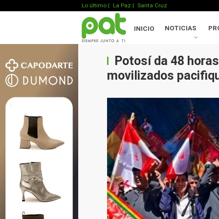
Lo último
|
La Paz |
Santa Cruz
NOTICIAS
PR
INICIO
Potosí da 48 horas
movilizados pacifiqu