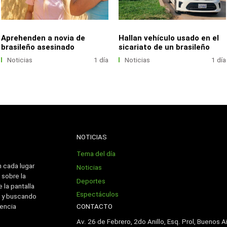
Aprehenden a novia de
Hallan vehículo usado en el
brasileño asesinado
sicariato de un brasileño
Noticias
1 día
Noticias
1 día
NOTICIAS
Tema del día
n cada lugar
Noticias
 sobre la
Deportes
 la pantalla
Espectáculos
 y buscando
CONTACTO
iencia
Av. 26 de Febrero, 2do Anillo, Esq. Prol, Buenos Ai