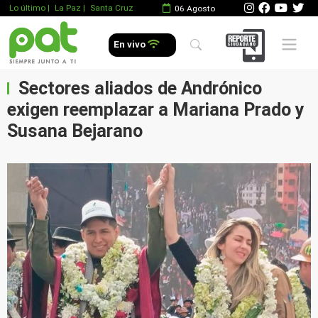
Lo último
|
La Paz |
Santa Cruz
06 Agosto
Mobile 
En vivo
Sectores aliados de Andrónico
exigen reemplazar a Mariana Prado y
Susana Bejarano