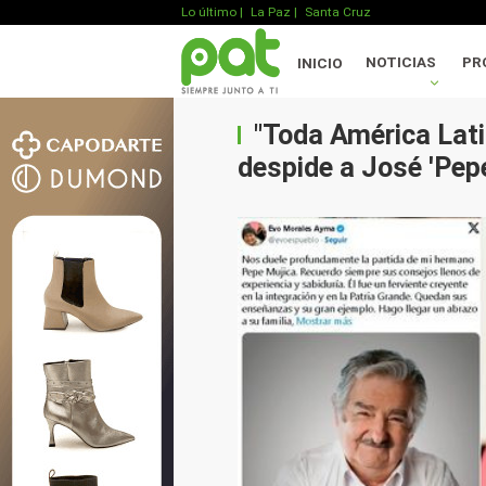
Lo último
|
La Paz |
Santa Cruz
NOTICIAS
PR
INICIO
"Toda América Lati
despide a José 'Pepe