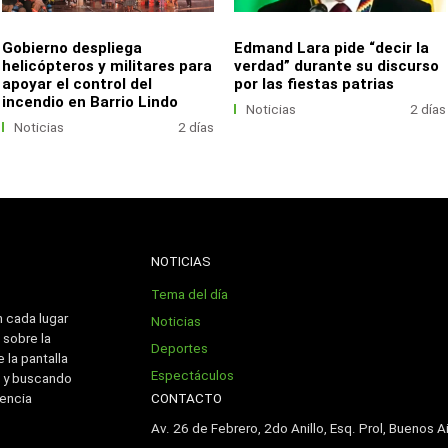
Gobierno despliega
Edmand Lara pide “decir la
helicópteros y militares para
verdad” durante su discurso
apoyar el control del
por las fiestas patrias
incendio en Barrio Lindo
Noticias
2 días
Noticias
2 días
NOTICIAS
Tema del día
n cada lugar
Noticias
 sobre la
Deportes
 la pantalla
Espectáculos
 y buscando
CONTACTO
iencia
Av. 26 de Febrero, 2do Anillo, Esq. Prol, Buenos Ai