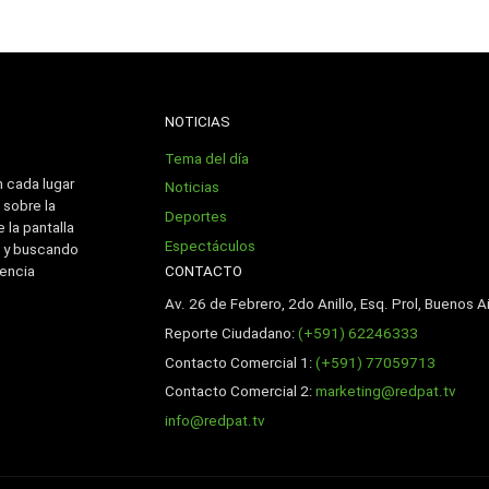
NOTICIAS
Tema del día
n cada lugar
Noticias
 sobre la
Deportes
 la pantalla
Espectáculos
 y buscando
CONTACTO
iencia
Av. 26 de Febrero, 2do Anillo, Esq. Prol, Buenos Ai
Reporte Ciudadano:
(+591) 62246333
Contacto Comercial 1:
(+591) 77059713
Contacto Comercial 2:
marketing@redpat.tv
info@redpat.tv