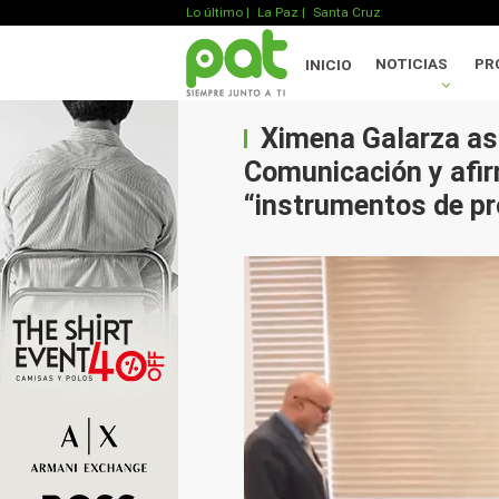
Lo último
|
La Paz |
Santa Cruz
NOTICIAS
PR
INICIO
Ximena Galarza as
Comunicación y afir
“instrumentos de p