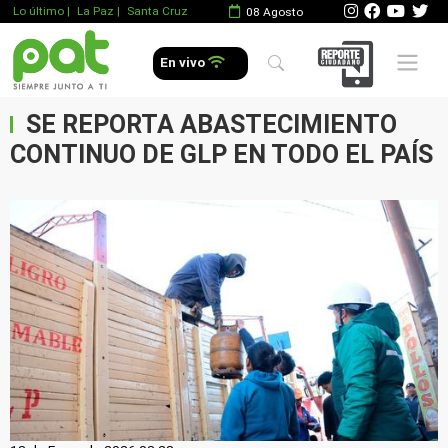
Lo último
|
La Paz |
Santa Cruz
08 Agosto
Mobile 
En vivo
SE REPORTA ABASTECIMIENTO
CONTINUO DE GLP EN TODO EL PAÍS