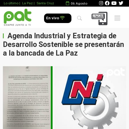
Lo último
|
La Paz |
Santa Cruz
06 Agosto
Mobile 
En vivo
Agenda Industrial y Estrategia de
Desarrollo Sostenible se presentarán
a la bancada de La Paz