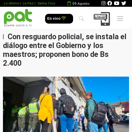
Lo último
|
La Paz |
Santa Cruz
09 Agosto
Mobile 
En vivo
Con resguardo policial, se instala el
diálogo entre el Gobierno y los
maestros; proponen bono de Bs
2.400