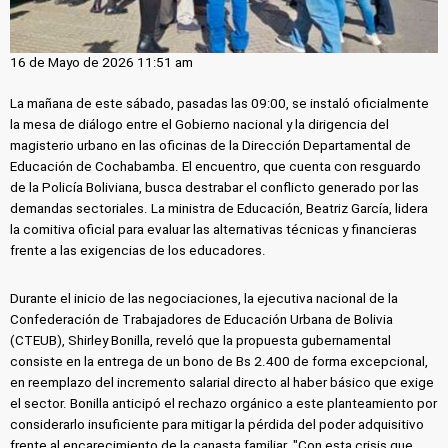
16 de Mayo de 2026 11:51 am
La mañana de este sábado, pasadas las 09:00, se instaló oficialmente
la mesa de diálogo entre el Gobierno nacional y la dirigencia del
magisterio urbano en las oficinas de la Dirección Departamental de
Educación de Cochabamba. El encuentro, que cuenta con resguardo
de la Policía Boliviana, busca destrabar el conflicto generado por las
demandas sectoriales. La ministra de Educación, Beatriz García, lidera
la comitiva oficial para evaluar las alternativas técnicas y financieras
frente a las exigencias de los educadores.
Durante el inicio de las negociaciones, la ejecutiva nacional de la
Confederación de Trabajadores de Educación Urbana de Bolivia
(CTEUB), Shirley Bonilla, reveló que la propuesta gubernamental
consiste en la entrega de un bono de Bs 2.400 de forma excepcional,
en reemplazo del incremento salarial directo al haber básico que exige
el sector. Bonilla anticipó el rechazo orgánico a este planteamiento por
considerarlo insuficiente para mitigar la pérdida del poder adquisitivo
frente al encarecimiento de la canasta familiar. "Con esta crisis que