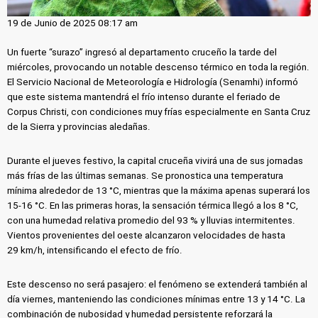
19 de Junio de 2025 08:17 am
Un fuerte “surazo” ingresó al departamento cruceño la tarde del
miércoles, provocando un notable descenso térmico en toda la región.
El Servicio Nacional de Meteorología e Hidrología (Senamhi) informó
que este sistema mantendrá el frío intenso durante el feriado de
Corpus Christi, con condiciones muy frías especialmente en Santa Cruz
de la Sierra y provincias aledañas.
Durante el jueves festivo, la capital cruceña vivirá una de sus jornadas
más frías de las últimas semanas. Se pronostica una temperatura
mínima alrededor de 13 °C, mientras que la máxima apenas superará los
15‑16 °C. En las primeras horas, la sensación térmica llegó a los 8 °C,
con una humedad relativa promedio del 93 % y lluvias intermitentes.
Vientos provenientes del oeste alcanzaron velocidades de hasta
29 km/h, intensificando el efecto de frío.
Este descenso no será pasajero: el fenómeno se extenderá también al
día viernes, manteniendo las condiciones mínimas entre 13 y 14 °C. La
combinación de nubosidad y humedad persistente reforzará la