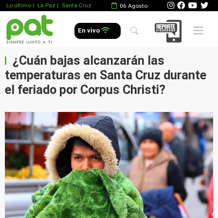
Lo último
|
La Paz |
Santa Cruz
06 Agosto
Mobile 
En vivo
¿Cuán bajas alcanzarán las
temperaturas en Santa Cruz durante
el feriado por Corpus Christi?