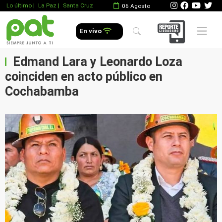
Lo último
|
La Paz |
Santa Cruz
06 Agosto
Mobile 
En vivo
Edmand Lara y Leonardo Loza
coinciden en acto público en
Cochabamba