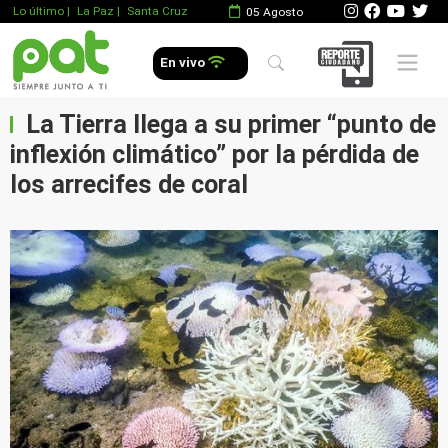
Lo último
|
La Paz |
Santa Cruz
05 Agosto
Mobile 
En vivo
La Tierra llega a su primer “punto de
inflexión climático” por la pérdida de
los arrecifes de coral