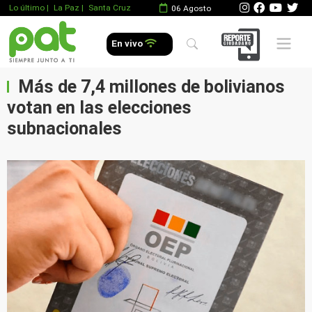
Lo último
|
La Paz |
Santa Cruz
06 Agosto
Mobile 
En vivo
Más de 7,4 millones de bolivianos
votan en las elecciones
subnacionales